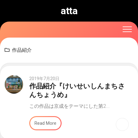
Skip
atta
to
content
作品紹介
2019年7月20日
作品紹介『けいせいしんまちさ
んちょうめ』
この作品は京成をテーマにした第2...
Read More